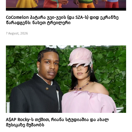
CoComelon პატარა ჯეი-ჯეის (და SZA-ს) დიდ ეკრანზე
წარადგენს: ნახეთ ტრეილერი
7 August, 2026
A$AP Rocky-ს თქმით, რიანა სტუდიაშია და ახალ
მუსიკაზე მუშაობს