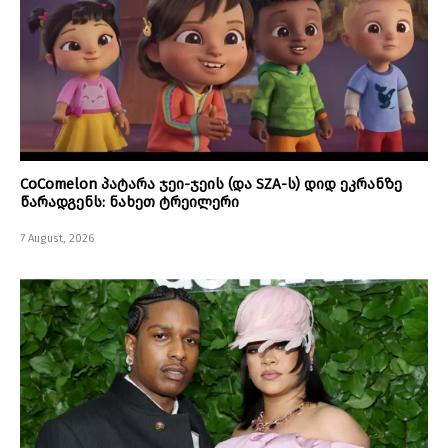
CoComelon პატარა ჯეი-ჯეის (და SZA-ს) დიდ ეკრანზე
წარადგენს: ნახეთ ტრეილერი
7 August, 2026