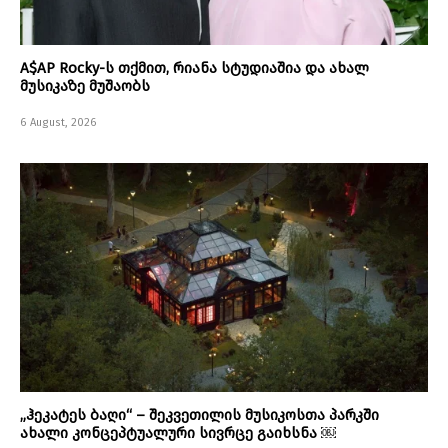
A$AP Rocky-ს თქმით, რიანა სტუდიაშია და ახალ
მუსიკაზე მუშაობს
6 August, 2026
„ჰეკატეს ბაღი“ – შეკვეთილის მუსიკოსთა პარკში
ახალი კონცეპტუალური სივრცე გაიხსნა ￼