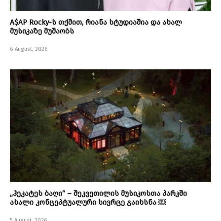
A$AP Rocky-ს თქმით, რიანა სტუდიაშია და ახალ
მუსიკაზე მუშაობს
6 August, 2026
„ჰეკატეს ბაღი“ – შეკვეთილის მუსიკოსთა პარკში
ახალი კონცეპტუალური სივრცე გაიხსნა ￼
5 August, 2026