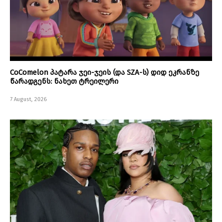
CoComelon პატარა ჯეი-ჯეის (და SZA-ს) დიდ ეკრანზე
წარადგენს: ნახეთ ტრეილერი
7 August, 2026