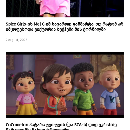
Spice Girls-ის Mel C-იმ საჯაროდ განმარტა, თუ რატომ არ
იმყოფებოდა ვიქტორია ბექჰემი მის ქორწილში
7 August, 2026
CoComelon პატარა ჯეი-ჯეის (და SZA-ს) დიდ ეკრანზე
წარადგენს: ნახეთ ტრეილერი