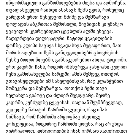
ინფორმაციული განზომილებების ძიება და აღმოჩენა.
თვალახვეული რაინდი ასახავს ჩემს ეგოს, რომელიც
გარედან ერთი შეხედვით მძიმე და შემზარავი
ფოლადის აბჯრითაა შემოსილი, შიგნიდან კი უმანკო
ყვავილის კვირტებივით ცეცხლის ალში ეხვევა.
ნადგურდება დელიკატური, ნატიფი ყვავილების
ფონზე. კლიპი სავსეა სხვადასხვა მეტაფორით, მათ
შორის ალუზიით ჩემს განდეგილისებრ ცხოვრების
წესზე ბოლო წლებში, განსაკუთრებით ახლა, ტოკიოში.
ერთ კადრში ჩანს, როგორ იმსხვრევა ჟანგიანი ცულით
ჩემი გამოსახულება სარკეში; ამის შემდეგ თითქოს
ვთავისუფლდები იმ სახელებისგან, რაც კლანჭებით
მომეკერა და შემეზარდა. თითქოს ჩემი თავი
ხელახლა ვიპოვე და ძლიერ შევიყვარე. მეორე
კადრში, კუნძულზე ცეკვისას, ძალიან შეუმჩნევლად,
კედელზე ნახატის ჩარჩოში ვჯდები, რაც იმას
ნიშნავს, რომ ჩარჩოში არყოფნაც ისეთივე
კონცეფციაა, როგორიც ჩარჩოში ყოფნა. რაც არ უნდა
ვიტრიალოთ, კონცეფციების ენას ვერსად გავექცევით