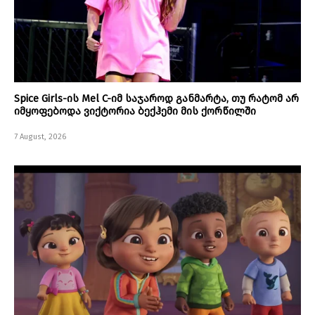
Spice Girls-ის Mel C-იმ საჯაროდ განმარტა, თუ რატომ არ
იმყოფებოდა ვიქტორია ბექჰემი მის ქორწილში
7 August, 2026