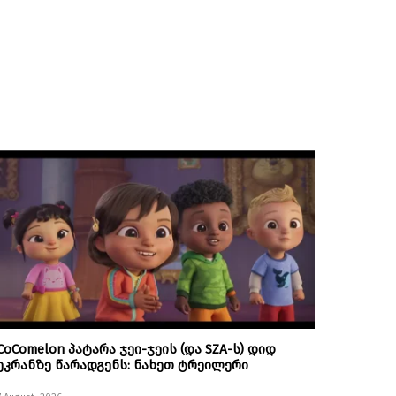
CoComelon პატარა ჯეი-ჯეის (და SZA-ს) დიდ
ეკრანზე წარადგენს: ნახეთ ტრეილერი