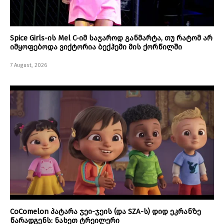
Spice Girls-ის Mel C-იმ საჯაროდ განმარტა, თუ რატომ არ
იმყოფებოდა ვიქტორია ბექჰემი მის ქორწილში
7 August, 2026
CoComelon პატარა ჯეი-ჯეის (და SZA-ს) დიდ ეკრანზე
წარადგენს: ნახეთ ტრეილერი