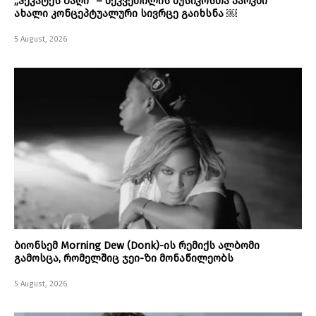
„ჰეკატეს ბაღი“ – შეკვეთილის მუსიკოსთა პარკში
ახალი კონცეპტუალური სივრცე გაიხსნა ￼
5 August, 2026
ბიონსემ Morning Dew (Donk)-ის რემიქს ალბომი
გამოსცა, რომელშიც ჯეი-ზი მონაწილეობს
5 August, 2026