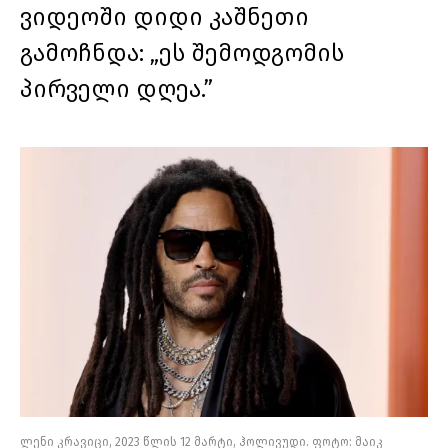
ვიდეოში დიდი კაშნეთი
გამოჩნდა: „ეს შემოდგომის
პირველი დღეა.”
ლენი კრავიცი, 2023 წლის 12 მარტი, ჰოლივუდი. ფოტო: მაიკ