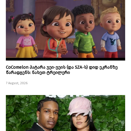
CoComelon პატარა ჯეი-ჯეის (და SZA-ს) დიდ ეკრანზე
წარადგენს: ნახეთ ტრეილერი
7 August, 2026