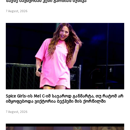
სავსე ბავშვობამ კენი გარსიას მუსიკა
7 August, 2026
Spice Girls-ის Mel C-იმ საჯაროდ განმარტა, თუ რატომ არ
იმყოფებოდა ვიქტორია ბექჰემი მის ქორწილში
7 August, 2026