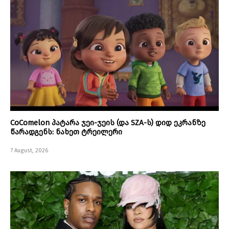
CoComelon პატარა ჯეი-ჯეის (და SZA-ს) დიდ ეკრანზე
წარადგენს: ნახეთ ტრეილერი
7 August, 2026