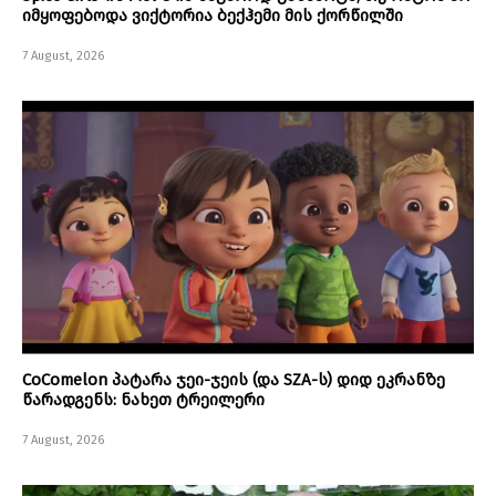
იმყოფებოდა ვიქტორია ბექჰემი მის ქორწილში
7 August, 2026
CoComelon პატარა ჯეი-ჯეის (და SZA-ს) დიდ ეკრანზე
წარადგენს: ნახეთ ტრეილერი
7 August, 2026