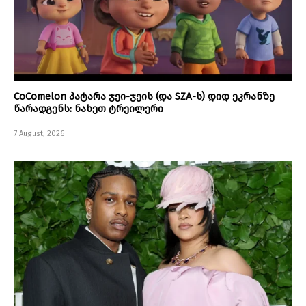
CoComelon პატარა ჯეი-ჯეის (და SZA-ს) დიდ ეკრანზე
წარადგენს: ნახეთ ტრეილერი
7 August, 2026