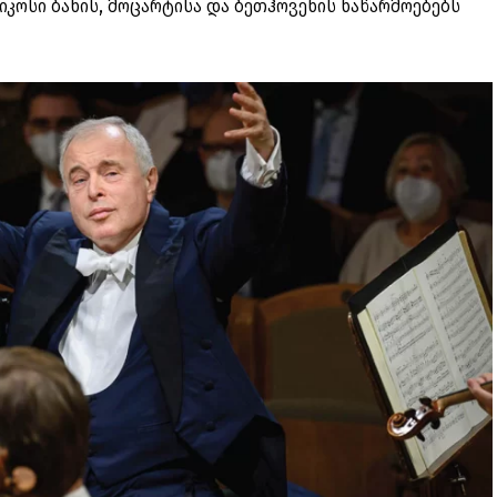
სიკოსი ბახის, მოცარტისა და ბეთჰოვენის ნაწარმოებებს