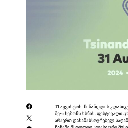
31 აგვისტოს წინანდლის კლასიკ
მე-6 სეზონს ხსნის. ფესტივალი 
არაერთ დასამახსოვრებელ საღამ
წინაშე მსოფლიო კლასიკური მუს