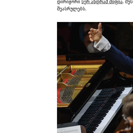
დირიჟორი
სერ ანდრაშ შიფია
. მუ
შეასრულებს.