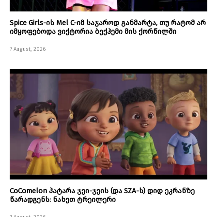
Spice Girls-ის Mel C-იმ საჯაროდ განმარტა, თუ რატომ არ
იმყოფებოდა ვიქტორია ბექჰემი მის ქორწილში
7 August, 2026
CoComelon პატარა ჯეი-ჯეის (და SZA-ს) დიდ ეკრანზე
წარადგენს: ნახეთ ტრეილერი