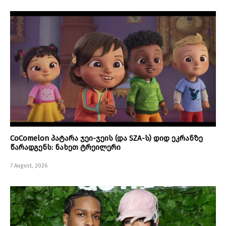
CoComelon პატარა ჯეი-ჯეის (და SZA-ს) დიდ ეკრანზე
წარადგენს: ნახეთ ტრეილერი
7 August, 2026