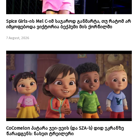
Spice Girls-ის Mel C-იმ საჯაროდ განმარტა, თუ რატომ არ
იმყოფებოდა ვიქტორია ბექჰემი მის ქორწილში
7 August, 2026
CoComelon პატარა ჯეი-ჯეის (და SZA-ს) დიდ ეკრანზე
წარადგენს: ნახეთ ტრეილერი