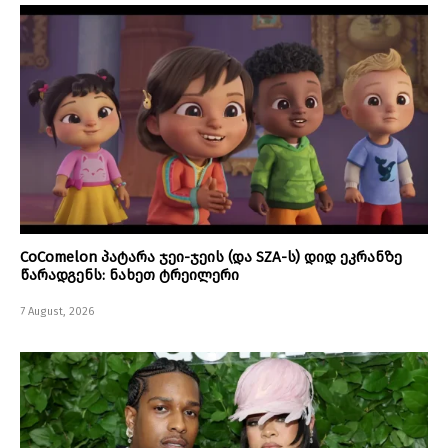
CoComelon პატარა ჯეი-ჯეის (და SZA-ს) დიდ ეკრანზე
წარადგენს: ნახეთ ტრეილერი
7 August, 2026