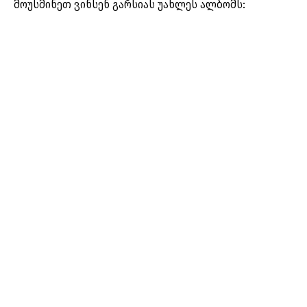
მოუსმინეთ ვინსენ გარსიას უახლეს ალბომს: