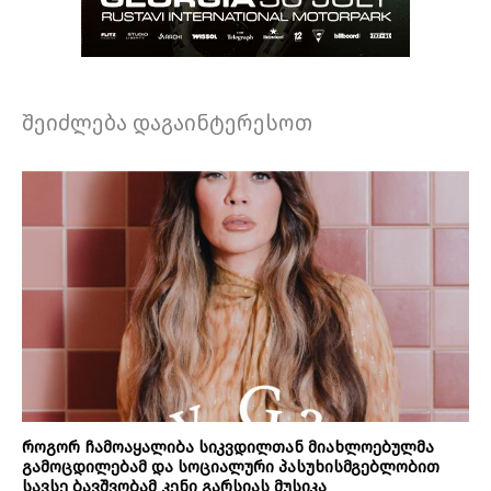
შეიძლება დაგაინტერესოთ
როგორ ჩამოაყალიბა სიკვდილთან მიახლოებულმა
გამოცდილებამ და სოციალური პასუხისმგებლობით
სავსე ბავშვობამ კენი გარსიას მუსიკა