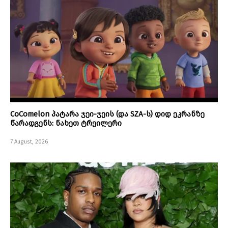
CoComelon პატარა ჯეი-ჯეის (და SZA-ს) დიდ ეკრანზე
წარადგენს: ნახეთ ტრეილერი
7 August, 2026