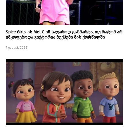
Spice Girls-ის Mel C-იმ საჯაროდ განმარტა, თუ რატომ არ
იმყოფებოდა ვიქტორია ბექჰემი მის ქორწილში
7 August, 2026