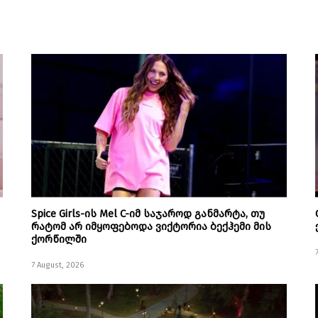
Spice Girls-ის Mel C-იმ საჯაროდ განმარტა, თუ
რატომ არ იმყოფებოდა ვიქტორია ბექჰემი მის
ქორწილში
7 August, 2026