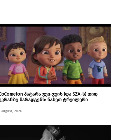
CoComelon პატარა ჯეი-ჯეის (და SZA-ს) დიდ
ეკრანზე წარადგენს: ნახეთ ტრეილერი
7 August, 2026