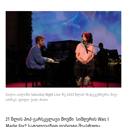
ბილი აილიში Saturday Night Live-ზე 2023 წლის 16 დეკემბერი, ნიუ-
იორკი. ფოტო: უილ ჰითი
21 წლის პოპ-ვარსკვლავი შოუში სიმღერის Was I
Made For? სატელევიზიო დებიუტი შეასრულა.