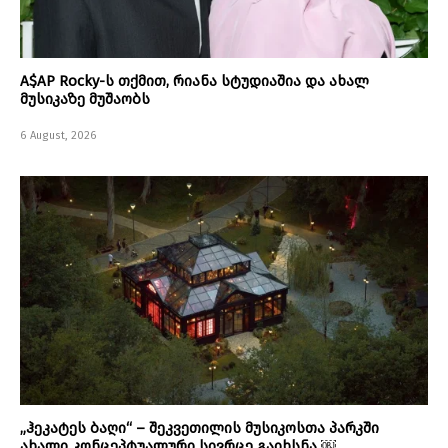
A$AP Rocky-ს თქმით, რიანა სტუდიაშია და ახალ
მუსიკაზე მუშაობს
6 August, 2026
„ჰეკატეს ბაღი“ – შეკვეთილის მუსიკოსთა პარკში
ახალი კონცეპტუალური სივრცე გაიხსნა ￼