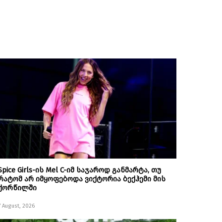
Spice Girls-ის Mel C-იმ საჯაროდ განმარტა, თუ
რატომ არ იმყოფებოდა ვიქტორია ბექჰემი მის
ქორწილში
7 August, 2026