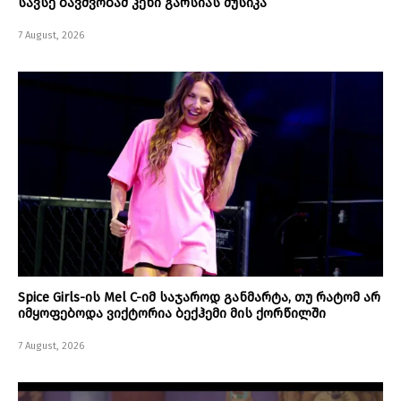
სავსე ბავშვობამ კენი გარსიას მუსიკა
7 August, 2026
Spice Girls-ის Mel C-იმ საჯაროდ განმარტა, თუ რატომ არ
იმყოფებოდა ვიქტორია ბექჰემი მის ქორწილში
7 August, 2026