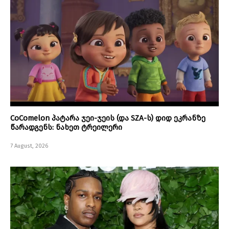
CoComelon პატარა ჯეი-ჯეის (და SZA-ს) დიდ ეკრანზე
წარადგენს: ნახეთ ტრეილერი
7 August, 2026