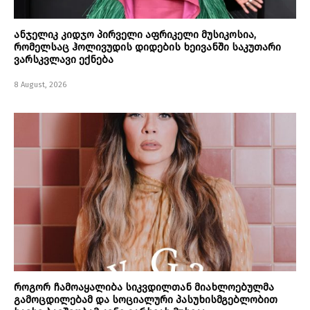
ანჯელიკ კიდჯო პირველი აფრიკელი მუსიკოსია,
რომელსაც ჰოლივუდის დიდების ხეივანში საკუთარი
ვარსკვლავი ექნება
8 August, 2026
როგორ ჩამოაყალიბა სიკვდილთან მიახლოებულმა
გამოცდილებამ და სოციალური პასუხისმგებლობით