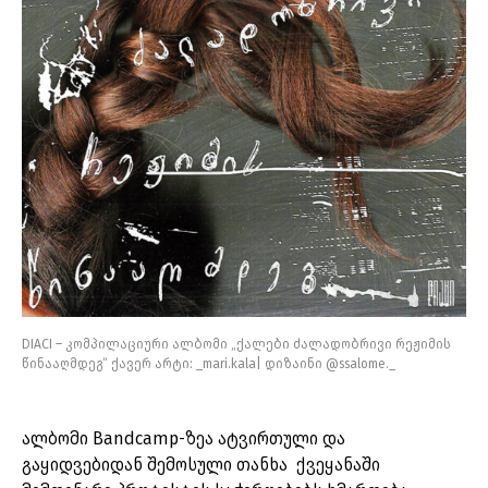
DIACI – კომპილაციური ალბომი „ქალები ძალადობრივი რეჟიმის
წინააღმდეგ“ ქავერ არტი: _mari.kala| დიზაინი @ssalome._
ალბომი Bandcamp-ზეა ატვირთული და
გაყიდვებიდან შემოსული თანხა ქვეყანაში