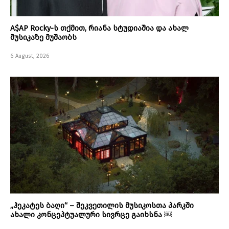
A$AP Rocky-ს თქმით, რიანა სტუდიაშია და ახალ
მუსიკაზე მუშაობს
6 August, 2026
„ჰეკატეს ბაღი“ – შეკვეთილის მუსიკოსთა პარკში
ახალი კონცეპტუალური სივრცე გაიხსნა ￼