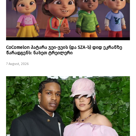
CoComelon პატარა ჯეი-ჯეის (და SZA-ს) დიდ ეკრანზე
წარადგენს: ნახეთ ტრეილერი
7 August, 2026