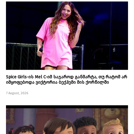
Spice Girls-ის Mel C-იმ საჯაროდ განმარტა, თუ რატომ არ
იმყოფებოდა ვიქტორია ბექჰემი მის ქორწილში
7 August, 2026