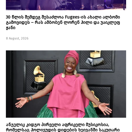
30 წლის შემდეგ შესაძლოა Fugees-ის ახალი ალბომი
გამოვიდეს – რას ამბობენ ლორენ ჰილი და უაიკლეფ
ჟანი
8 August, 2026
ანჯელიკ კიდჯო პირველი აფრიკელი მუსიკოსია,
რომელსაც ჰოლივუდის დიდების ხეივანში საკუთარი