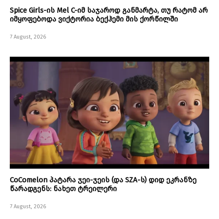
Spice Girls-ის Mel C-იმ საჯაროდ განმარტა, თუ რატომ არ
იმყოფებოდა ვიქტორია ბექჰემი მის ქორწილში
7 August, 2026
CoComelon პატარა ჯეი-ჯეის (და SZA-ს) დიდ ეკრანზე
წარადგენს: ნახეთ ტრეილერი
7 August, 2026