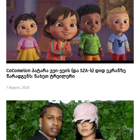
CoComelon პატარა ჯეი-ჯეის (და SZA-ს) დიდ ეკრანზე
წარადგენს: ნახეთ ტრეილერი
7 August, 2026