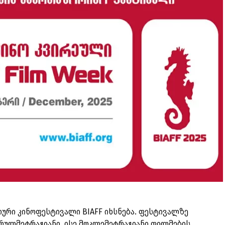
ური კინოფესტივალი BIAFF იხსნება. ფესტივალზე
რულმეტრაჟიანი, ისე მოკლემეტრაჟიანი ფილმების