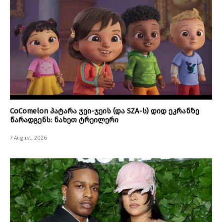
CoComelon პატარა ჯეი-ჯეის (და SZA-ს) დიდ ეკრანზე
წარადგენს: ნახეთ ტრეილერი
7 August, 2026