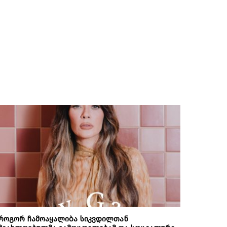
როგორ ჩამოაყალიბა სიკვდილთან