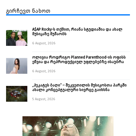
გირჩევთ ნახოთ
A$AP Rocky-ს თქმით, რიანა სტუდიაშია და ახალ
მუსიკაზე მუშაობს
6 August, 2026
ოლივია როდრიგო Planned Parenthood-ის ოფისს
ეწვია და რეპროდუქციულ უფლებებზე ისაუბრა
6 August, 2026
„ჰეკატეს ბაღი“ – შეკვეთილის მუსიკოსთა პარკში
ახალი კონცეპტუალური სივრცე გაიხსნა ￼
5 August, 2026