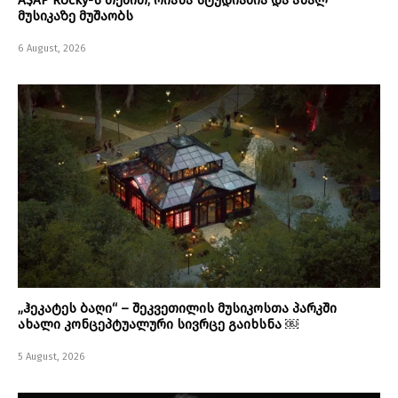
A$AP Rocky-ს თქმით, რიანა სტუდიაშია და ახალ
მუსიკაზე მუშაობს
6 August, 2026
„ჰეკატეს ბაღი“ – შეკვეთილის მუსიკოსთა პარკში
ახალი კონცეპტუალური სივრცე გაიხსნა ￼
5 August, 2026