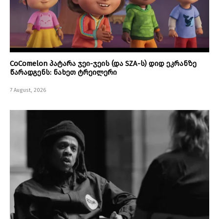
CoComelon პატარა ჯეი-ჯეის (და SZA-ს) დიდ ეკრანზე
წარადგენს: ნახეთ ტრეილერი
7 August, 2026