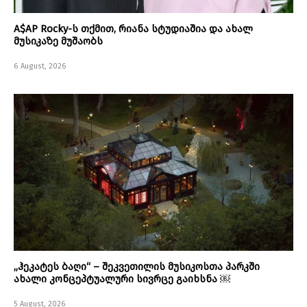
A$AP Rocky-ს თქმით, რიანა სტუდიაშია და ახალ
მუსიკაზე მუშაობს
6 August, 2026
„ჰეკატეს ბაღი“ – შეკვეთილის მუსიკოსთა პარკში
ახალი კონცეპტუალური სივრცე გაიხსნა ￼
5 August, 2026