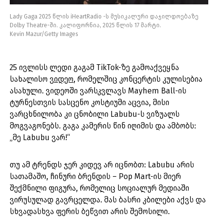
Lady Gaga 2025 წლის iHeartRadio -ს მუსიკალური დაჯილდოებაზე
Dolby Theatre-ში. კალიფორნია, 2025 წლის 17 მარტი.
Kevin Mazur/Getty Images
25 ივლისს ლედი გაგამ TikTok-ზე გამოაქვეყნა
სახალისო
ვიდეო
, რომელშიც კონცერტის კულისებია
ასახული. ვიდეოში ვარსკვლავს Mayhem Ball-ის
ტურნესთვის სასცენო კოსტიუმი აცვია, მისი
ვარცხნილობა კი ცნობილი Labubu-ს ვიზუალს
მოგვაგონებს. გაგა კამერის წინ იღიმის და ამბობს:
„მე Labubu ვარ!“
თუ ამ ტრენდს ჯერ კიდევ არ იცნობთ: Labubu არის
სათამაშო, ჩინური ბრენდის – Pop Mart-ის მიერ
შექმნილი ფიგურა, რომელიც სოციალურ მედიაში
ვირუსულად გავრცელდა. მას ბასრი კბილები აქვს და
სხვადასხვა ფერის ბეწვით არის შემოსილი.