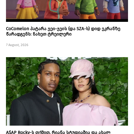
CoComelon პატარა ჯეი-ჯეის (და SZA-ს) დიდ ეკრანზე
წარადგენს: ნახეთ ტრეილერი
7 August, 2026
A$AP Rocky-ს თქმით, რიანა სტუდიაშია და ახალ