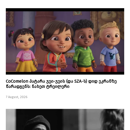
CoComelon პატარა ჯეი-ჯეის (და SZA-ს) დიდ ეკრანზე
წარადგენს: ნახეთ ტრეილერი
7 August, 2026