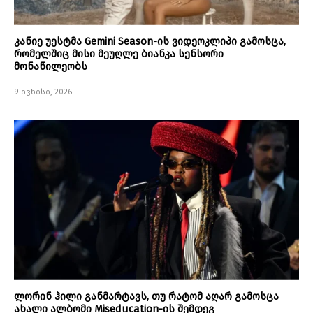
კანიე უესტმა Gemini Season-ის ვიდეოკლიპი გამოსცა,
რომელშიც მისი მეუღლე ბიანკა სენსორი
მონაწილეობს
9 ივნისი, 2026
ლორინ ჰილი განმარტავს, თუ რატომ აღარ გამოსცა
ახალი ალბომი Miseducation-ის შემდეგ