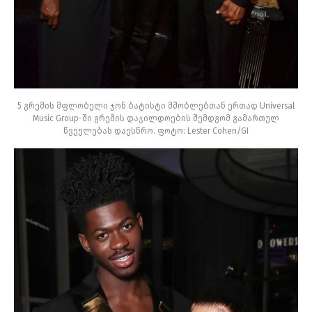
5 გრემის მფლობელი ჯონ ბატისტი მშობლებთან ერთად Universal
Music Group-ში გრემის დაჯილდოების შემდგომ გამართულ
წვეულებას დაესწრო. ფოტო: Lester Cohen/GI