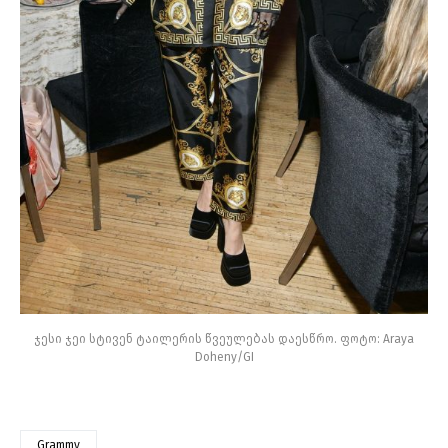
ჯესი ჯეი სტივენ ტაილერის წვეულებას დაესწრო. ფოტო: Araya
Doheny/GI
Grammy