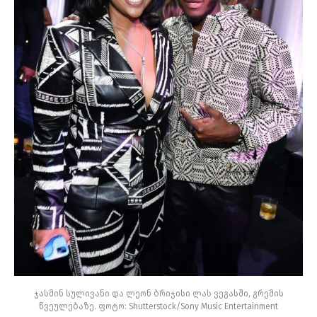
ჯასმინ სულივანი და ლეონ ბრიჯისი ლას ვეგასში, გრემის
წვეულებაზე. ფოტო: Shutterstock/Sony Music Entertainment