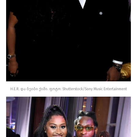
H.E.R. და ბეიბი ქიმი. ფოტო: Shutterstock/Sony Music Entertainment