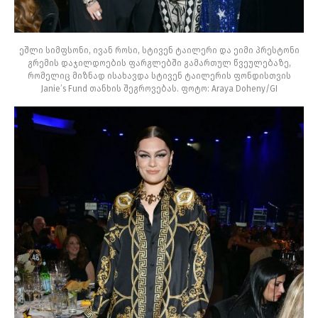
ეშლი სიმფსონი, ივან როსი, სტივენ ტაილერი და ეიმი პრესტონი
გრემის დაჯილდოების ფარგლებში გამართულ წვეულებაზე,
რომელიც მიზნად ისახავდა სტივენ ტაილერის ფონდისთვის
Janie’s Fund თანხის შეგროვებას. ფოტო: Araya Doheny/GI