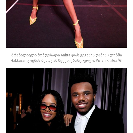
ბრაზილიელი მომღერალი Anitta ლას ვეგასის ღამის კლუბში
Hakkasan გრემის შემდგომ წვეულებაზე. ფოტო: Vivien Killilea/GI