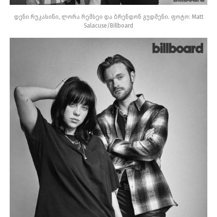
დენი რუკასინი, ლორა რემსეი და ბრენდონ გუდმენი. ფოტო: Matt
Salacuse/Billboard