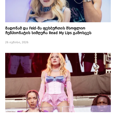
მადონამ და Feid-მა ფეხბურთის მსოფლიო
ჩემპიონატის სიმღერა Read My Lips გამოსცეს
26 ივნისი, 2026