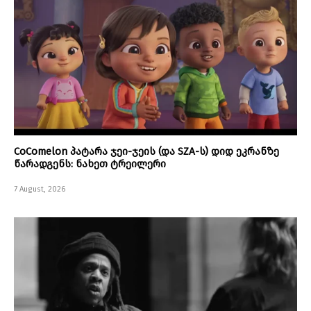
CoComelon პატარა ჯეი-ჯეის (და SZA-ს) დიდ ეკრანზე
წარადგენს: ნახეთ ტრეილერი
7 August, 2026