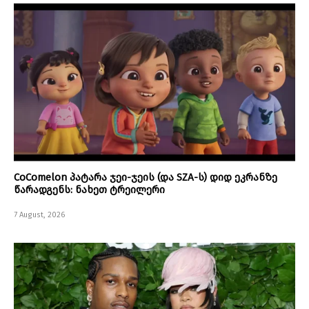
CoComelon პატარა ჯეი-ჯეის (და SZA-ს) დიდ ეკრანზე
წარადგენს: ნახეთ ტრეილერი
7 August, 2026