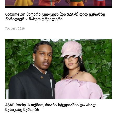
CoComelon პატარა ჯეი-ჯეის (და SZA-ს) დიდ ეკრანზე
წარადგენს: ნახეთ ტრეილერი
7 August, 2026
A$AP Rocky-ს თქმით, რიანა სტუდიაშია და ახალ
მუსიკაზე მუშაობს