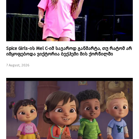
Spice Girls-ის Mel C-იმ საჯაროდ განმარტა, თუ რატომ არ
იმყოფებოდა ვიქტორია ბექჰემი მის ქორწილში
7 August, 2026