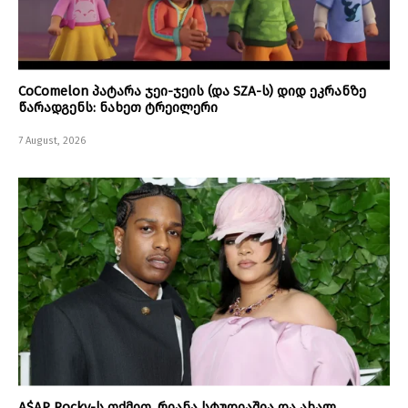
CoComelon პატარა ჯეი-ჯეის (და SZA-ს) დიდ ეკრანზე
წარადგენს: ნახეთ ტრეილერი
7 August, 2026
A$AP Rocky-ს თქმით, რიანა სტუდიაშია და ახალ