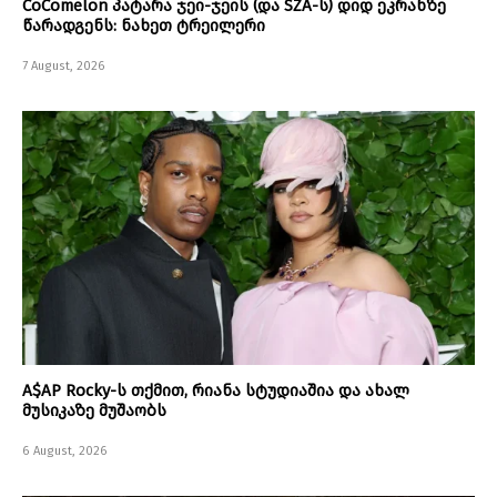
CoComelon პატარა ჯეი-ჯეის (და SZA-ს) დიდ ეკრანზე
წარადგენს: ნახეთ ტრეილერი
7 August, 2026
A$AP Rocky-ს თქმით, რიანა სტუდიაშია და ახალ
მუსიკაზე მუშაობს
6 August, 2026