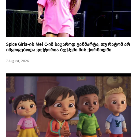
Spice Girls-ის Mel C-იმ საჯაროდ განმარტა, თუ რატომ არ
იმყოფებოდა ვიქტორია ბექჰემი მის ქორწილში
7 August, 2026