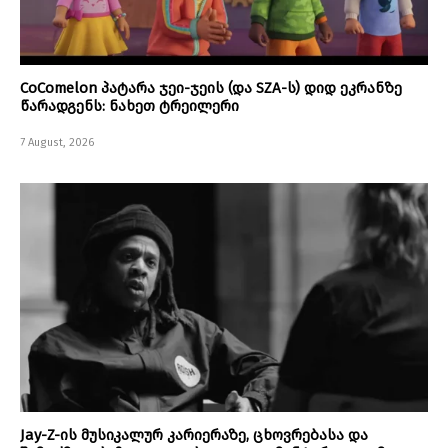
CoComelon პატარა ჯეი-ჯეის (და SZA-ს) დიდ ეკრანზე
წარადგენს: ნახეთ ტრეილერი
7 August, 2026
Jay-Z-ის მუსიკალურ კარიერაზე, ცხოვრებასა და