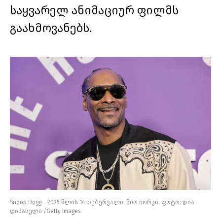
საყვარელ ანიმაციურ ფილმს
გაახმოვანებს.
Snoop Dogg – 2025 წლის 14 თებერვალი, ნიო იორკი, ფოტო: დია
დიპასული /Getty Images