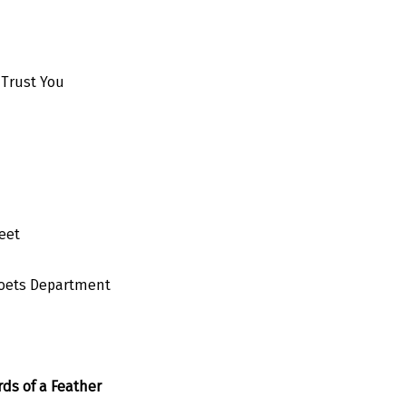
 Trust You
eet
oets Department
s of a Feather